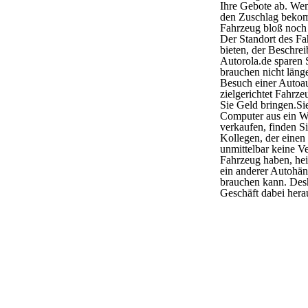
Ihre Gebote ab. Wen
den Zuschlag bekom
Fahrzeug bloß noch
Der Standort des Fah
bieten, der Beschre
Autorola.de sparen 
brauchen nicht läng
Besuch einer Autoau
zielgerichtet Fahrze
Sie Geld bringen.Si
Computer aus ein W
verkaufen, finden S
Kollegen, der einen
unmittelbar keine V
Fahrzeug haben, heiß
ein anderer Autohän
brauchen kann. Desh
Geschäft dabei her