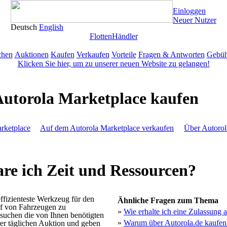
Einloggen
Neuer Nutzer
Deutsch
English
Flotten
Händler
chen
Auktionen
Kaufen
Verkaufen
Vorteile
Fragen & Antworten
Gebüh
Klicken Sie hier, um zu unserer neuen Website zu gelangen!
utorola Marketplace kaufen
rketplace
Auf dem Autorola Marketplace verkaufen
Über Autorol
are ich Zeit und Ressourcen?
effizienteste Werkzeug für den
Ähnliche Fragen zum Thema
uf von Fahrzeugen zu
»
Wie erhalte ich eine Zulassung 
 suchen die von Ihnen benötigten
»
Warum über Autorola.de kaufen
er täglichen Auktion und geben