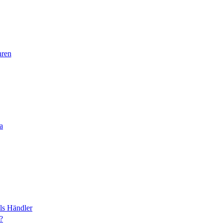
ren
a
als Händler
?