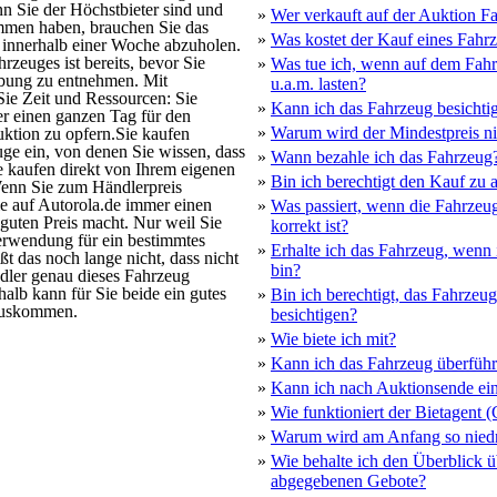
n Sie der Höchstbieter sind und
»
Wer verkauft auf der Auktion F
men haben, brauchen Sie das
»
Was kostet der Kauf eines Fahr
 innerhalb einer Woche abzuholen.
rzeuges ist bereits, bevor Sie
»
Was tue ich, wenn auf dem Fahr
ibung zu entnehmen. Mit
u.a.m. lasten?
Sie Zeit und Ressourcen: Sie
»
Kann ich das Fahrzeug besichtig
er einen ganzen Tag für den
»
Warum wird der Mindestpreis ni
ktion zu opfern.Sie kaufen
uge ein, von denen Sie wissen, dass
»
Wann bezahle ich das Fahrzeug
e kaufen direkt von Ihrem eigenen
»
Bin ich berechtigt den Kauf zu 
enn Sie zum Händlerpreis
ie auf Autorola.de immer einen
»
Was passiert, wenn die Fahrzeu
 guten Preis macht. Nur weil Sie
korrekt ist?
erwendung für ein bestimmtes
»
Erhalte ich das Fahrzeug, wenn 
t das noch lange nicht, dass nicht
bin?
dler genau dieses Fahrzeug
alb kann für Sie beide ein gutes
»
Bin ich berechtigt, das Fahrzeu
auskommen.
besichtigen?
»
Wie biete ich mit?
»
Kann ich das Fahrzeug überführ
»
Kann ich nach Auktionsende ei
»
Wie funktioniert der Bietagent (
»
Warum wird am Anfang so niedr
»
Wie behalte ich den Überblick 
abgegebenen Gebote?